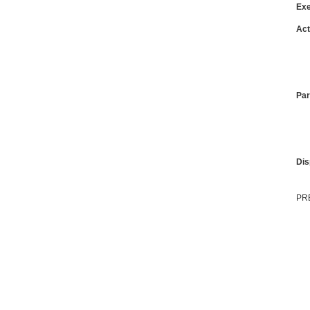
Exe
Act
Par
Dis
PRE