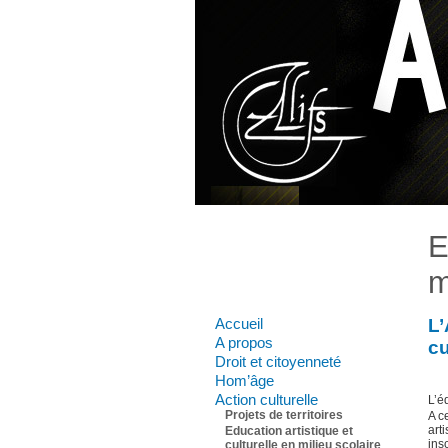
E
m
Accueil
L’
A propos
cu
Droit et citoyenneté
Hom’âge
Action culturelle
L’éd
Projets de territoires
A c
art
Education artistique et
ins
culturelle en milieu scolaire