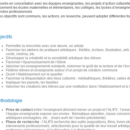
borés en concertation avec les équipes enseignantes, les projets d’action culturelle 
cernent les écoles maternelles et élémentaires, les collèges, les lycées d’enseign
lycées professionnels
les objectifs sont communs, les actions, en revanche, peuvent adopter différentes f
jectifs
Permettre la rencontre avec une œuvre, un artiste
Favoriser les ateliers de pratiques artistiques : théâtre, écriture, illustration, art
conte, cinéma, etc.
Développer la créativité et la sensibilité artistique des élèves
Favoriser l’épanouissement de l’élève
Valoriser les enseignements existants, redonner le goût de la lecture et de l’écr
Fédérer élèves et enseignants autour d’un projet de création commune
Ouvrir l’établissement sur le quartier
Favoriser la fréquentation des lieux culturels : médiathèques, théâtres, salles
Impliquer les parents, les familles
Valoriser les créations des élèves par une restitution dans l’établissement et à l
thodologie
Prise de contact
entre l’enseignant désirant mener un projet et l’ALIFS : l’ens
l’équipe enseignante expose ses envies : thématique abordée, classe concern
artistiques envisagées, etc…(mars-avril de l’année précédente)
Phase de recherche
: l’ALIFS recherche des outils (expositions, films, livres etc
intervenants professionnels, sélectionnés pour la qualité de leur travail artistiq