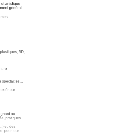
et artistique
ement général
ormes.
s plastiques, BD,
iture
 de spectacles…
’extérieur
eignant ou
ée, pratiques
..) et des
ue, pour leur