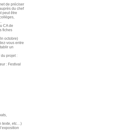
met de préciser
 auprès du chef
 peut être
collèges,
.
du CA de
s fiches
in octobre)
ndez-vous entre
tablir un
 du projet :
ur : Festival
bats,
n texte, etc…)
l’exposition