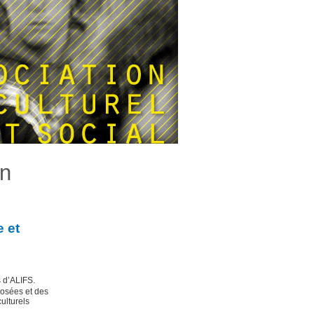
en
e et
s d’ALIFS.
posées et des
ulturels