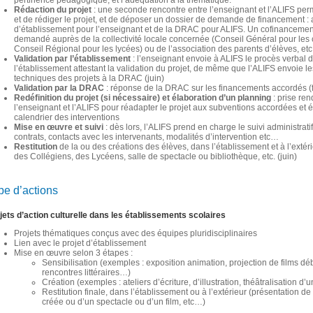
pertinence pédagogique, et l’adéquation à la thématique.
Rédaction du projet
: une seconde rencontre entre l’enseignant et l’ALIFS per
et de rédiger le projet, et de déposer un dossier de demande de financement :
d’établissement pour l’enseignant et de la DRAC pour ALIFS. Un cofinancement
demandé auprès de la collectivité locale concernée (Conseil Général pour les 
Conseil Régional pour les lycées) ou de l’association des parents d’élèves, etc.
Validation par l’établissement
: l’enseignant envoie à ALIFS le procès verbal 
l’établissement attestant la validation du projet, de même que l’ALIFS envoie le
techniques des projets à la DRAC (juin)
Validation par la DRAC
: réponse de la DRAC sur les financements accordés (f
Redéfinition du projet (si nécessaire) et élaboration d’un planning
: prise re
l’enseignant et l’ALIFS pour réadapter le projet aux subventions accordées et é
calendrier des interventions
Mise en œuvre et suivi
: dès lors, l’ALIFS prend en charge le suivi administratif
contrats, contacts avec les intervenants, modalités d’intervention etc…
Restitution
de la ou des créations des élèves, dans l’établissement et à l’extérie
des Collégiens, des Lycéens, salle de spectacle ou bibliothèque, etc. (juin)
pe d’actions
jets d’action culturelle dans les établissements scolaires
Projets thématiques conçus avec des équipes pluridisciplinaires
Lien avec le projet d’établissement
Mise en œuvre selon 3 étapes :
Sensibilisation (exemples : exposition animation, projection de films dé
rencontres littéraires…)
Création (exemples : ateliers d’écriture, d’illustration, théâtralisation d’u
Restitution finale, dans l’établissement ou à l’extérieur (présentation de 
créée ou d’un spectacle ou d’un film, etc…)