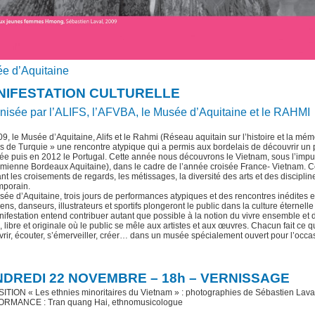
e d’Aquitaine
NIFESTATION CULTURELLE
nisée par l’ALIFS, l’AFVBA, le Musée d’Aquitaine et le RAHMI
9, le Musée d’Aquitaine, Alifs et le Rahmi (Réseau aquitain sur l’histoire et la mémo
s de Turquie » une rencontre atypique qui a permis aux bordelais de découvrir un pa
ée puis en 2012 le Portugal. Cette année nous découvrons le Vietnam, sous l’impu
mienne Bordeaux Aquitaine), dans le cadre de l’année croisée France- Vietnam. Ce
nt les croisements de regards, les métissages, la diversité des arts et des discipline
mporain.
ée d’Aquitaine, trois jours de performances atypiques et des rencontres inédites en
ens, danseurs, illustrateurs et sportifs plongeront le public dans la culture éterne
ifestation entend contribuer autant que possible à la notion du vivre ensemble et
, libre et originale où le public se mêle aux artistes et aux œuvres. Chacun fait ce qui 
rir, écouter, s’émerveiller, créer… dans un musée spécialement ouvert pour l’occa
DREDI 22 NOVEMBRE – 18h – VERNISSAGE
TION « Les ethnies minoritaires du Vietnam » : photographies de Sébastien Lava
RMANCE : Tran quang Hai, ethnomusicologue