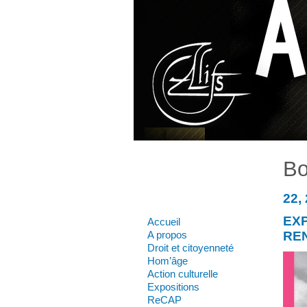
Bo
22,
EXP
Accueil
A propos
RE
Droit et citoyenneté
Hom’âge
Action culturelle
Expositions
ReCAP