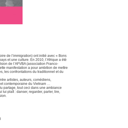
ire de l’immigration) ont initié avec « Bons
ys et une culture. En 2010, l’Afrique a été
lsion de l’AFVBA (association Franco-
tte manifestation a pour ambition de mettre
s, les confrontations du traditionnel et du
tre artistes, auteurs, comédiens,
lle et contemporaine du Vietnam …
 du partage, tout ceci dans une ambiance
lui plaît : danser, regarder, parler, lire,
sion.
l