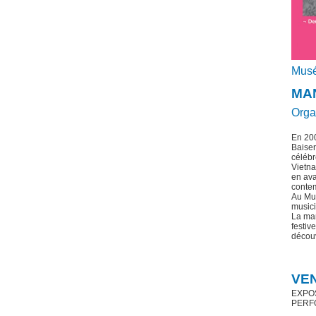
Musé
MA
Orga
En 200
Baiser
célébr
Vietna
en ava
conte
Au Mus
musici
La man
festive
découv
VEN
EXPOSI
PERFO